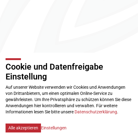
Cookie und Datenfreigabe
Einstellung
TV Steffisburg
3612 Steffisburg
Auf unserer Website verwenden wir Cookies und Anwendungen
kontakt
tvsteffisburg.ch
von Drittanbietern, um einen optimalen Online-Service zu
gewährleisten. Um Ihre Privatsphäre zu schützen können Sie diese
Impressum
Anwendungen hier kontrollieren und verwalten.
Für weitere
Disclaimer
Informationen lesen Sie bitte unsere
Datenschutzerklärung
.
Datenschutz
Cookie Einstellungen
created by Internetgalerie AG
Alle akzeptieren
Einstellungen