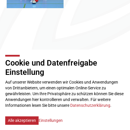
Cookie und Datenfreigabe
Einstellung
TV Steffisburg
3612 Steffisburg
Auf unserer Website verwenden wir Cookies und Anwendungen
kontakt
tvsteffisburg.ch
von Drittanbietern, um einen optimalen Online-Service zu
gewährleisten. Um Ihre Privatsphäre zu schützen können Sie diese
Impressum
Anwendungen hier kontrollieren und verwalten.
Für weitere
Disclaimer
Informationen lesen Sie bitte unsere
Datenschutzerklärung
.
Datenschutz
Cookie Einstellungen
created by Internetgalerie AG
Alle akzeptieren
Einstellungen